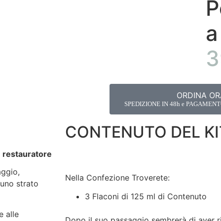
P
a
3
ORDINA OR
SPEDIZIONE IN 48h e PAGAMEN
CONTENUTO DEL KIT
 restauratore
aggio,
Nella Confezione Troverete:
 uno strato
3 Flaconi di 125 ml di Contenuto
e alle
Dopo il suo passaggio sembrerà di aver riv