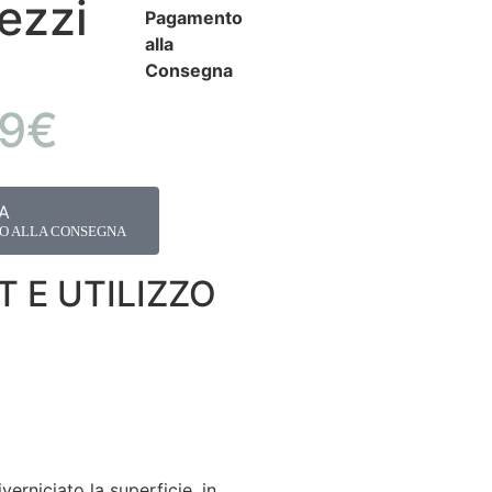
ezzi
Pagamento
alla
Consegna
9€
A
TO ALLA CONSEGNA
 E UTILIZZO
erniciato la superficie, in