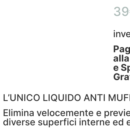
39
inv
Pa
all
e S
Gra
L’UNICO LIQUIDO ANTI MU
Elimina velocemente e previe
diverse superfici interne ed 