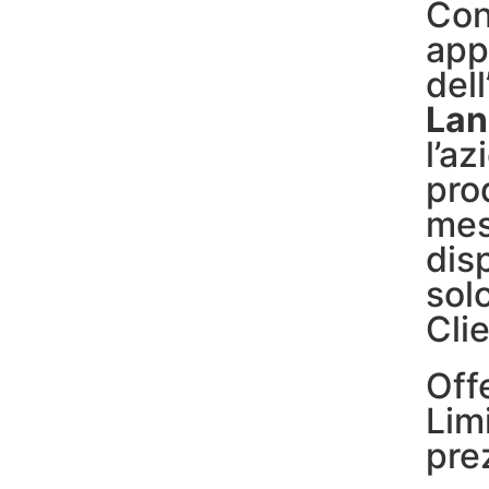
Con
app
dell
Lan
l’a
pro
mes
dis
solo
Clie
Off
Limi
pre