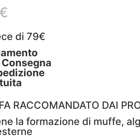
€
ece di 79€
gamento
a Consegna
pedizione
tuita
FFA RACCOMANDATO DAI PRO
ne la formazione di muffe, al
esterne