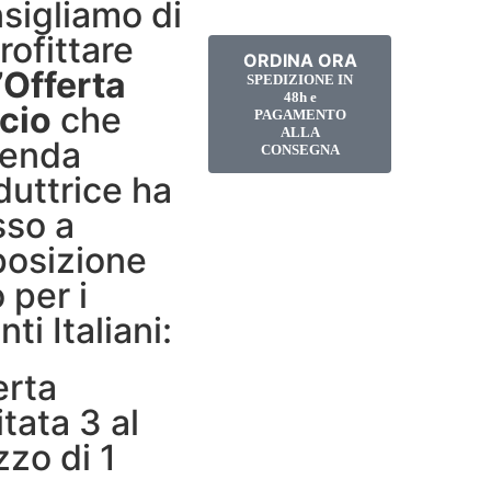
sigliamo di
rofittare
ORDINA ORA
’
Offerta
SPEDIZIONE IN
48h e
cio
che
PAGAMENTO
ALLA
zienda
CONSEGNA
duttrice ha
so a
posizione
 per i
nti Italiani:
erta
tata 3 al
zzo di 1