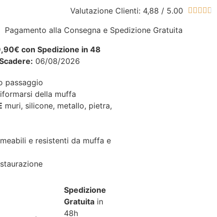
Valutazione Clienti: 4,88 / 5.00





Pagamento alla Consegna e Spedizione Gratuita
39,90€ con Spedizione in 48
 Scadere:
06/08/2026
lo passaggio
 riformarsi della muffa
E
muri, silicone, metallo, pietra,
meabili e resistenti da muffa e
estaurazione
Spedizione
Gratuita
in
48h