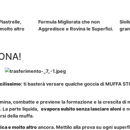
iastrelle,
Formula Migliorata che non
Sivi
 molto altro
Aggredisce e Rovina le Superfici.
gran
ONA!
cilissimo
: ti basterà versare qualche goccia di MUFFA S
mina, combatte e previene la formazione e la crescita di m
. La parte liquida,
evapora subito senza lasciare aloni
e n
rsi della muffa
.
tica e molto altro
ancora. Mettilo alla prova su ogni superfi